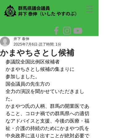
井下 泰伸
2025年7月6日
読了時間: 1分
かまやちさとし候補
参議院全国比例区候補者
かまやちさとし候補の集まりに
参加しました。
国会議員の先生方の
全力の演説を聞かせていただきまし
た。
かまやつ氏の人柄、群馬の開業医であ
ること、コロナ禍での群馬県への適切
なアドバイスと支援、今後の医療・福
祉・介護の持続のためにかまやつ氏を
中央政界に送り出すことが絶対必要で