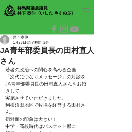
井下 泰伸
1月23日
読了時間: 2分
JA青年部委員長の田村直人
さん
若者の政治への関心を高める企画
「次代につなぐメッセージ」の対談を
JA青年部委員長の田村直人さんをお招
きして
実施させていただきました。
利根沼田地区で牧場を経営する田村さ
ん。
初対面の印象は大きい！
中学・高校時代はバスケット部に