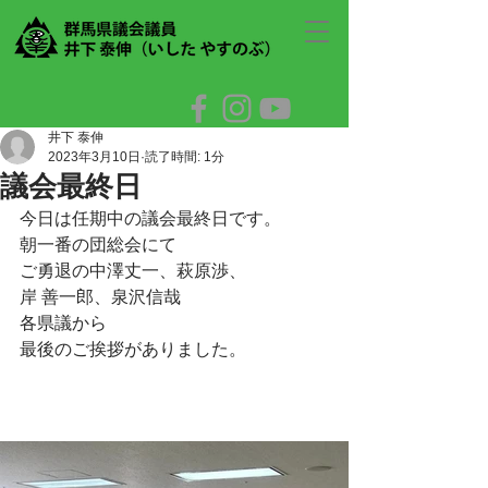
井下 泰伸
2023年3月10日
読了時間: 1分
議会最終日
今日は任期中の議会最終日です。
朝一番の団総会にて
ご勇退の中澤丈一、萩原渉、
岸 善一郎、泉沢信哉 
各県議から
最後のご挨拶がありました。