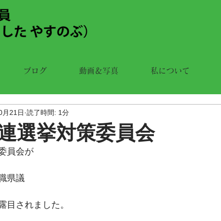
ブログ
動画＆写真
私について
10月21日
読了時間: 1分
連選挙対策委員会
委員会が
職県議
露目されました。