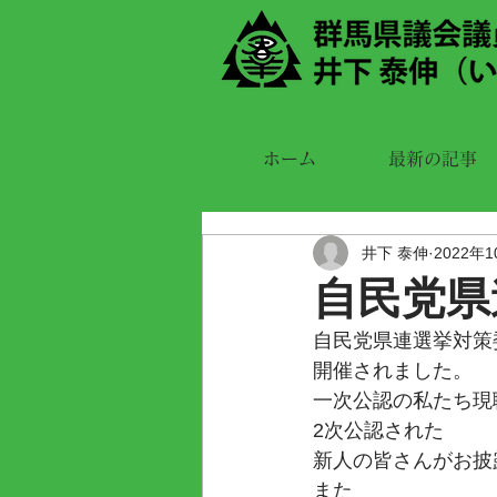
ホーム
最新の記事
井下 泰伸
2022年
自民党県
自民党県連選挙対策
開催されました。
一次公認の私たち現
2次公認された
新人の皆さんがお披
また