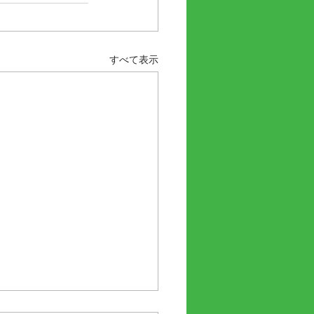
すべて表示