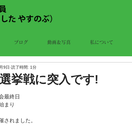
ブログ
動画＆写真
私について
3月9日
読了時間: 1分
選挙戦に突入です!
会最終日
始まり
催されました。