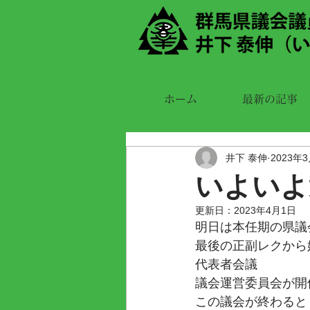
ホーム
最新の記事
井下 泰伸
2023年
いよいよ
更新日：
2023年4月1日
明日は本任期の県議
最後の正副レクから
代表者会議
議会運営委員会が開
この議会が終わると