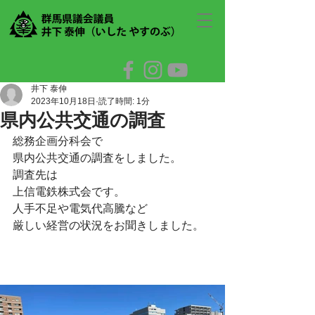
井下 泰伸
2023年10月18日
読了時間: 1分
県内公共交通の調査
総務企画分科会で
県内公共交通の調査をしました。
調査先は
上信電鉄株式会です。
人手不足や電気代高騰など
厳しい経営の状況をお聞きしました。