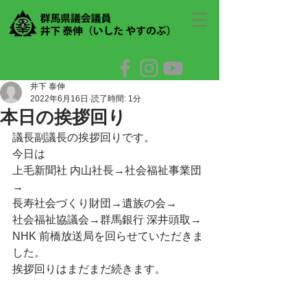
井下 泰伸
2022年6月16日
読了時間: 1分
本日の挨拶回り
議長副議長の挨拶回りです。
今日は
上毛新聞社 内山社長→社会福祉事業団
→
長寿社会づくり財団→遺族の会→
社会福祉協議会→群馬銀行 深井頭取→
NHK 前橋放送局を回らせていただきま
した。
挨拶回りはまだまだ続きます。