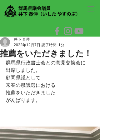
井下 泰伸
2022年12月7日
読了時間: 1分
推薦をいただきました！
群馬県行政書士会との意見交換会に
出席しました。
顧問県議として
来春の県議選における
推薦をいただきました
がんばります。