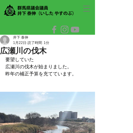
井下 泰伸
1月22日
読了時間: 1分
広瀬川の伐木
要望していた
広瀬川の伐木が始まりました。
昨年の補正予算を充てています。