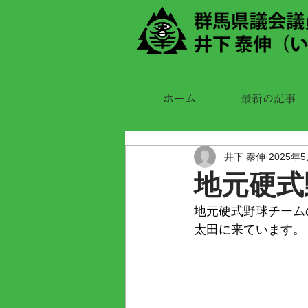
ホーム
最新の記事
井下 泰伸
2025年
地元硬式
地元硬式野球チーム
太田に来ています。