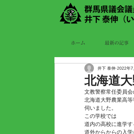
ホーム
最新の記事
井下 泰伸
2022年
北海道大
文教警察常任委員会
北海道大野農業高等
伺いました。
この学校では
道内の高校に進学す
道外からからの入学