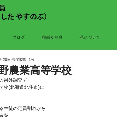
ブログ
動画＆写真
私について
7月20日
読了時間: 1分
野農業高等学校
の県外調査で
学校(北海道北斗市)に
る生徒の定員割れから
者を