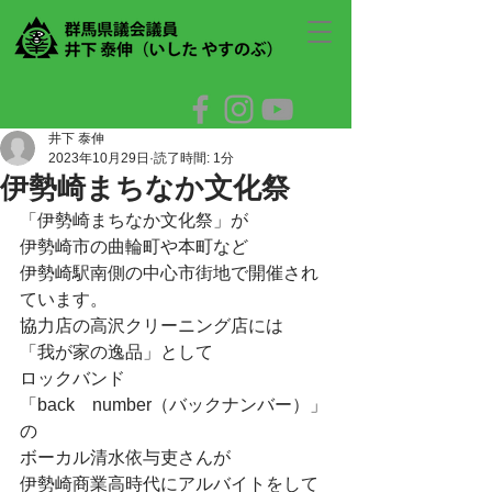
井下 泰伸
2023年10月29日
読了時間: 1分
伊勢崎まちなか文化祭
「伊勢崎まちなか文化祭」が
伊勢崎市の曲輪町や本町など
伊勢崎駅南側の中心市街地で開催され
ています。
協力店の高沢クリーニング店には
「我が家の逸品」として
ロックバンド
「back　number（バックナンバー）」
の
ボーカル清水依与吏さんが
伊勢崎商業高時代にアルバイトをして