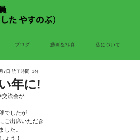
ブログ
動画＆写真
私について
1月7日
読了時間: 1分
い年に!
春交流会が
催でしたが
にご出席いただき
ました。
しょう！