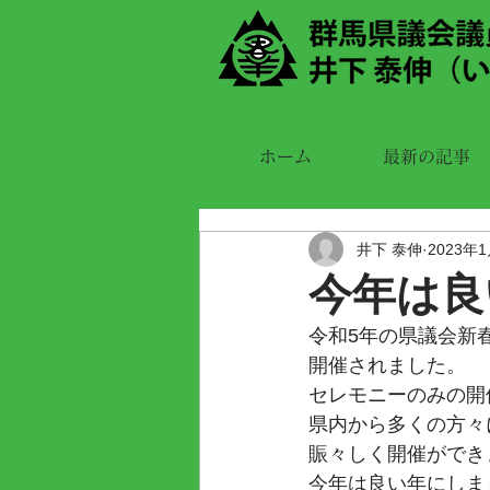
ホーム
最新の記事
井下 泰伸
2023年
今年は良
令和5年の県議会新
開催されました。
セレモニーのみの開
県内から多くの方々
賑々しく開催ができ
今年は良い年にしま