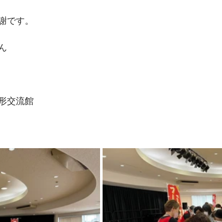
謝です。
ん
形交流館