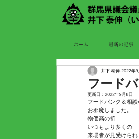
ホーム
最新の記事
井下 泰伸
2022年
フードバ
更新日：
2022年9月8日
フードバンク＆相談
お邪魔しました。
物価高の折
いつもより多くの
来場者が見受けられ