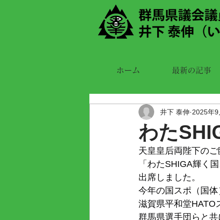
ホーム
最新の記事
井下 泰伸
2025年
わたSH
天皇皇后両陛下のご
「わたSHIGA輝く
出席しました。
今年の国スポ（国体
滋賀県平和堂HAT
群馬県選手団らと共