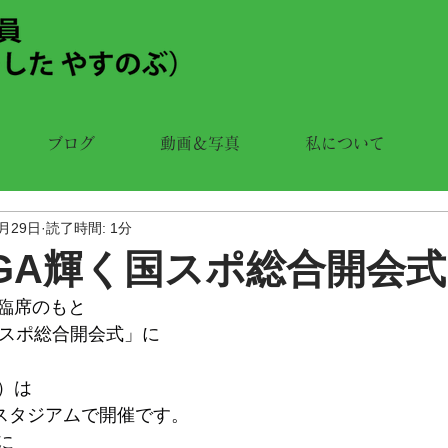
ブログ
動画＆写真
私について
9月29日
読了時間: 1分
IGA輝く国スポ総合開会式
臨席のもと
国スポ総合開会式」に
）は
Oスタジアムで開催です。
に