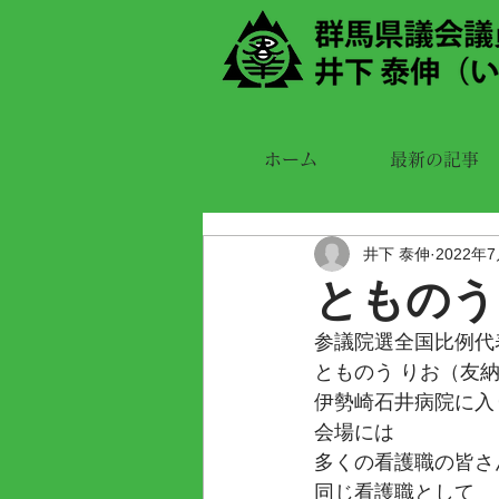
ホーム
最新の記事
井下 泰伸
2022年
とものう
参議院選全国比例代
とものう りお（友納
伊勢崎石井病院に入
会場には
多くの看護職の皆さ
同じ看護職として