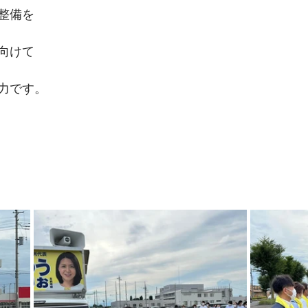
整備を
向けて
は
力です。