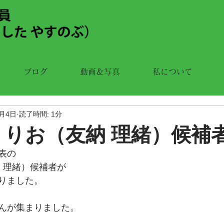
ブログ
動画＆写真
私について
7月4日
読了時間: 1分
 りお（友納 理緒）候補
表の
 理緒）候補者が
りました。
んが集まりました。