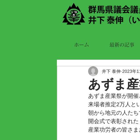
ホーム
最新の記事
井下 泰伸
2023年
あずま産
あずま産業祭が開催
来場者推定2万人と
朝から地元の人たち
開会式で表彰された
産業功労者の皆さま